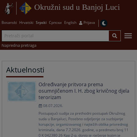
Okružni sud u Banjoj Luci
Bosanski
Hrvatski
Srpski
Српски
English
Prijava
Napredna pretraga
Aktuelnosti
Određivanje pritvora prema
osumnjičenom I. H. zbog krivičnog djela
terorizam
08.07.2026.
Postupajući sudija za prethodni postupak Okružnog
suda u Banjaluci, Posebno odjeljenje za suzbijanje
korupcije, organizovanog i najtežih oblika privrednog
kriminala, dana 7.7.2026. godine, u predmetu broj 11
0 K 042380 26 Kpp 2-p, donio je rješenje kojim je