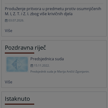
Produženje pritvora u predmetu protiv osumnjičenih
M. I, Z. T. i Z. I. zbog više krivičnih djela
03.07.2026.
Više
Pozdravna riječ
Predsjednica suda
15.11.2022.
Predsjednik suda je Marija Aničić-Zgonjanin.
Više
Istaknuto