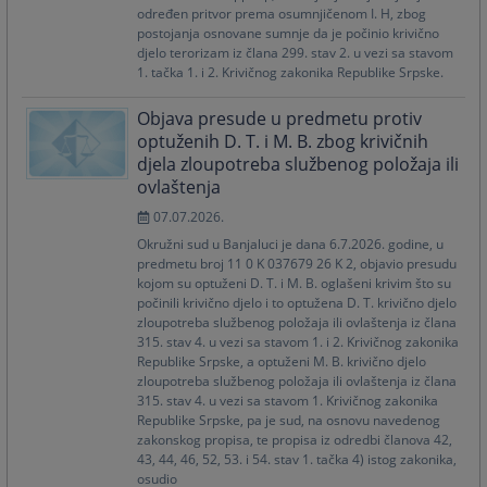
određen pritvor prema osumnjičenom I. H, zbog
postojanja osnovane sumnje da je počinio krivično
djelo terorizam iz člana 299. stav 2. u vezi sa stavom
1. tačka 1. i 2. Krivičnog zakonika Republike Srpske.
Objava presude u predmetu protiv
optuženih D. T. i M. B. zbog krivičnih
djela zloupotreba službenog položaja ili
ovlaštenja
07.07.2026.
Okružni sud u Banjaluci je dana 6.7.2026. godine, u
predmetu broj 11 0 K 037679 26 K 2, objavio presudu
kojom su optuženi D. T. i M. B. oglašeni krivim što su
počinili krivično djelo i to optužena D. T. krivično djelo
zloupotreba službenog položaja ili ovlaštenja iz člana
315. stav 4. u vezi sa stavom 1. i 2. Krivičnog zakonika
Republike Srpske, a optuženi M. B. krivično djelo
zloupotreba službenog položaja ili ovlaštenja iz člana
315. stav 4. u vezi sa stavom 1. Krivičnog zakonika
Republike Srpske, pa je sud, na osnovu navedenog
zakonskog propisa, te propisa iz odredbi članova 42,
43, 44, 46, 52, 53. i 54. stav 1. tačka 4) istog zakonika,
osudio