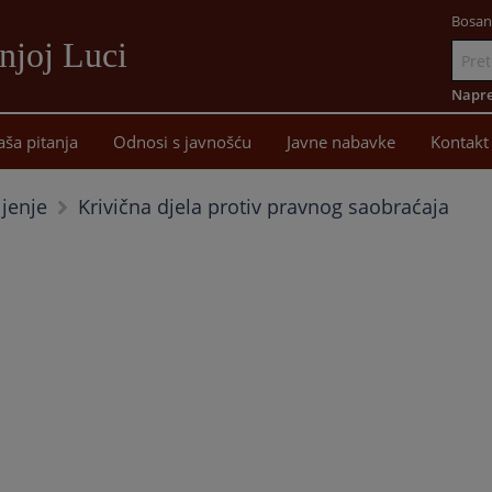
Bosan
njoj Luci
Idi
na
Napre
sadržaj
aša pitanja
Odnosi s javnošću
Javne nabavke
Kontakt
Krivična djela protiv pravnog saobraćaja
ljenje