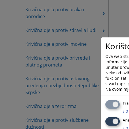
Krivična djela protiv braka i
porodice
Krivična djela protiv zdravlja ljudi
Korišt
Krivična djela protiv imovine
Ova web stra
Krivična djela protiv privrede i
informacije 
platnog prometa
unutar brows
Neke od ovi
fukcionisat
Krivična djela protiv ustavnog
stvari (npr.
uređenja i bezbjednosti Republike
Na ovom mjes
Srpske
Tra
Krivična djela terorizma
↓
2
Krivična djela protiv službene
Ana
dužnosti
↓
2