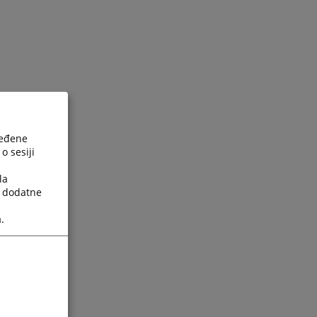
ređene
o sesiji
la
a dodatne
.
ijesti