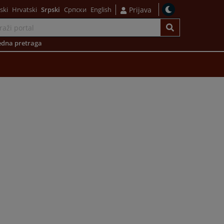
ski
Hrvatski
Srpski
Српски
English
Prijava
dna pretraga