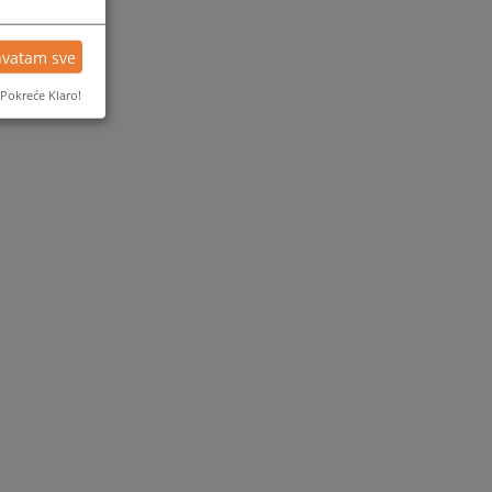
hvatam sve
Pokreće Klaro!