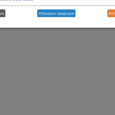
tam
Prihvatam odabrane
Pri