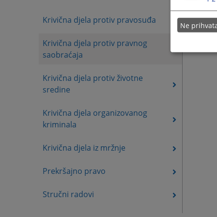
Krivična djela protiv pravosuđa
Ne prihva
Krivična djela protiv pravnog
saobraćaja
Krivična djela protiv životne
sredine
Krivična djela organizovanog
kriminala
Krivična djela iz mržnje
Prekršajno pravo
Stručni radovi