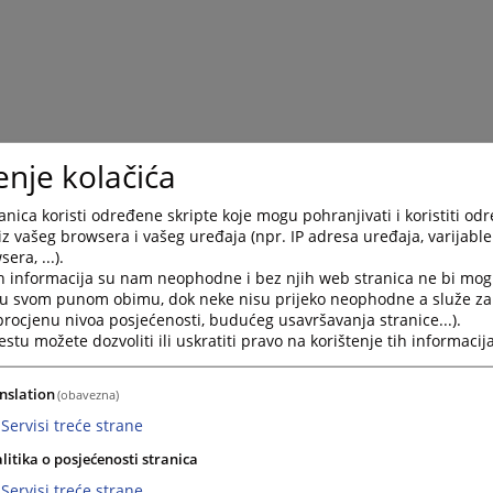
enje kolačića
nica koristi određene skripte koje mogu pohranjivati i koristiti od
iz vašeg browsera i vašeg uređaja (npr. IP adresa uređaja, varijable 
era, ...).
h informacija su nam neophodne i bez njih web stranica ne bi mog
i u svom punom obimu, dok neke nisu prijeko neophodne a služe z
 procjenu nivoa posjećenosti, budućeg usavršavanja stranice...).
tu možete dozvoliti ili uskratiti pravo na korištenje tih informacija
Trenutno nema v
nslation
(obavezna)
Servisi treće strane
litika o posjećenosti stranica
Servisi treće strane