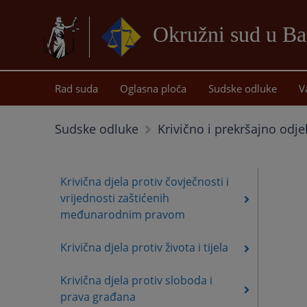
Okružni sud u Ba
Rad suda
Oglasna ploča
Sudske odluke
V
Sudske odluke
Krivično i prekršajno odje
Krivična djela protiv čovječnosti i
vrijednosti zaštićenih
međunarodnim pravom
Krivična djela protiv života i tijela
Krivična djela protiv sloboda i
prava građana