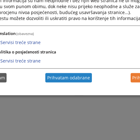
h informacija su nam neophodne i bez njih web stranica ne bi mog
Press
i u svom punom obimu, dok neke nisu prijeko neophodne a služe z
the
 procjenu nivoa posjećenosti, budućeg usavršavanja stranice...).
Vodič za svjedoke u krivičnom
question
tu možete dozvoliti ili uskratiti pravo na korištenje tih informacija
postupku
mark
key
03.07.2020.
nslation
(obavezna)
to
get
Servisi treće strane
the
litika o posjećenosti stranica
keyboard
Šta je svjedok?
shortcuts
Servisi treće strane
30.05.2017.
for
changing
dates.
tam
Prihvatam odabrane
Pri
1 - 9 / 9
1