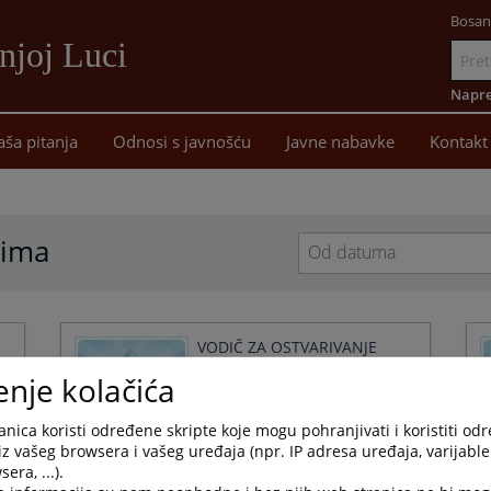
Bosan
njoj Luci
Idi
na
Napre
sadržaj
aša pitanja
Odnosi s javnošću
Javne nabavke
Kontakt
cima
Navigate
forward
to
interact
VODIČ ZA OSTVARIVANJE
with
NAKNADE ŠTETE U
enje kolačića
the
KRIVIČNOM OSTUPKU
calendar
23.03.2022.
and
nica koristi određene skripte koje mogu pohranjivati i koristiti od
select
iz vašeg browsera i vašeg uređaja (npr. IP adresa uređaja, varijable 
a
era, ...).
date.