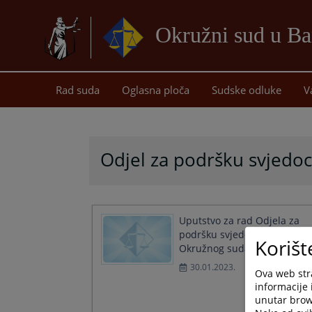
Okružni sud u Ba
Rad suda
Oglasna ploča
Sudske odluke
V
Odjel za podršku svjedo
Uputstvo za rad Odjela za
podršku svjedocima
Korišt
Okružnog suda u Banjaluci
30.01.2023.
Ova web stra
informacije 
unutar brows