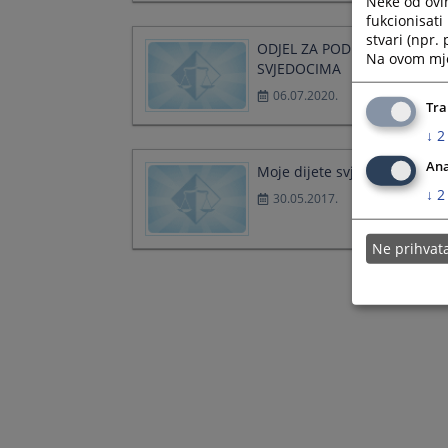
Neke od ovi
fukcionisat
stvari (npr.
ODJEL ZA PODRŠKU
Na ovom mjes
SVJEDOCIMA
06.07.2020.
Tra
↓
2
Ana
Moje dijete svjedok
↓
2
30.05.2017.
Ne prihva