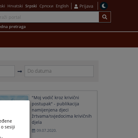
ski
Hrvatski
Srpski
Српски
English
Prijava
dna pretraga
Navigate
forward
to
interact
"Moj vodič kroz krivični
with
postupak" - publikacija
the
namijenjena djeci
calendar
žrtvama/svjedocima krivičnih
and
ređene
djela
select
o sesiji
09.07.2020.
a
date.