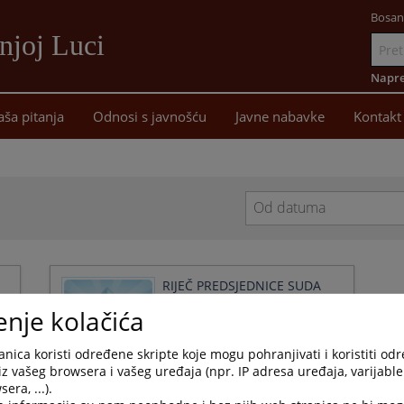
Bosan
njoj Luci
Idi
na
Napre
sadržaj
aša pitanja
Odnosi s javnošću
Javne nabavke
Kontakt
Navigate
forward
to
interact
RIJEČ PREDSJEDNICE SUDA
with
26.03.2018.
enje kolačića
the
calendar
and
nica koristi određene skripte koje mogu pohranjivati i koristiti od
select
iz vašeg browsera i vašeg uređaja (npr. IP adresa uređaja, varijable 
a
era, ...).
1 - 2 / 2
1
date.