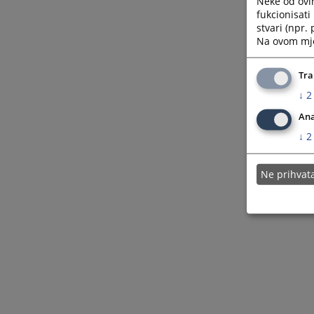
Neke od ovi
fukcionisat
stvari (npr.
Na ovom mjes
Tra
↓
2
Ana
↓
2
Ne prihva