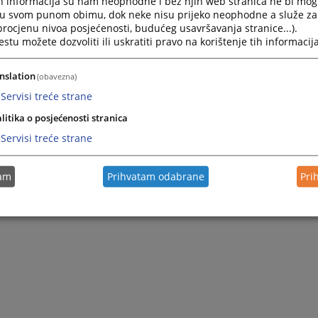
h informacija su nam neophodne i bez njih web stranica ne bi mog
Press
i u svom punom obimu, dok neke nisu prijeko neophodne a služe z
the
 procjenu nivoa posjećenosti, budućeg usavršavanja stranice...).
question
tu možete dozvoliti ili uskratiti pravo na korištenje tih informacija
mark
key
nslation
(obavezna)
to
get
Servisi treće strane
the
litika o posjećenosti stranica
keyboard
shortcuts
Servisi treće strane
for
changing
dates.
tam
Prihvatam odabrane
Pri