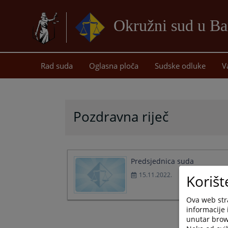
Okružni sud u Ba
Rad suda
Oglasna ploča
Sudske odluke
V
Pozdravna riječ
Predsjednica suda
15.11.2022.
Korišt
Ova web stra
informacije 
unutar brows