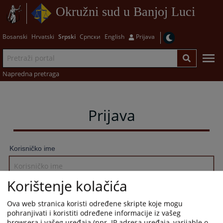
Okružni sud u Banjoj Luci
Bosanski
Hrvatski
Srpski
Српски
English
Prijava
Napredna pretraga
Prijava
Korisničko ime
Korištenje kolačića
Lozinka
Ova web stranica koristi određene skripte koje mogu
pohranjivati i koristiti određene informacije iz vašeg
browsera i vašeg uređaja (npr. IP adresa uređaja, varijable o