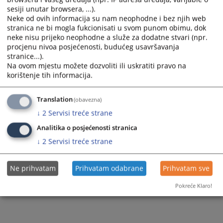
sesiji unutar browsera, ...).
Zapamti me
Neke od ovih informacija su nam neophodne i bez njih web
stranica ne bi mogla fukcionisati u svom punom obimu, dok
Prijava
neke nisu prijeko neophodne a služe za dodatne stvari (npr.
procjenu nivoa posjećenosti, budućeg usavršavanja
stranice...).
Zaboravili ste lozinku?
Na ovom mjestu možete dozvoliti ili uskratiti pravo na
Želite postati član?
korištenje tih informacija.
Translation
(obavezna)
↓
2
Servisi treće strane
Analitika o posjećenosti stranica
↓
2
Servisi treće strane
Ne prihvatam
Prihvatam odabrane
Prihvatam sve
Pokreće Klaro!