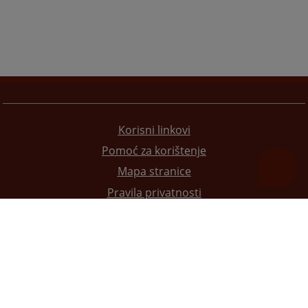
Korisni linkovi
Pomoć za korištenje
Mapa stranice
Pravila privatnosti
Redizajn web stranice je finansirala Evropska unija. Za njen sadržaj isključivo je odgovorno
Visoko sudsko i tužilačko vijeće BiH i ona ne odražava nužno stavove Evropske unije.