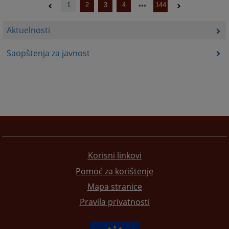
1
2
3
4
144
Aktuelnosti
Saopštenja za javnost
Korisni linkovi
Pomoć za korištenje
Mapa stranice
Pravila privatnosti