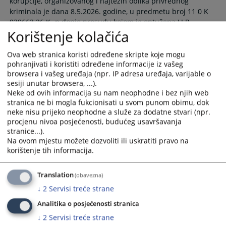
korupcije, organizovanog i najtežih oblika privrednog
kriminala je dana 8.5.2026. godine, u predmetu broj 11 0 K
039663 26 K -p donio presudu kojom je optužena LJ.P.
Korištenje kolačića
oglašen krivom što je počinila krivično djelo davanje mita iz
člana 320. stav 1. Krivičnog zakonika Republike Srpske
Ova web stranica koristi određene skripte koje mogu
08.05.2026.
pohranjivati i koristiti određene informacije iz vašeg
browsera i vašeg uređaja (npr. IP adresa uređaja, varijable o
Objava presude u predmetu koji se vodi
sesiji unutar browsera, ...).
protiv optuženog N.B. zbog krivičnog
Neke od ovih informacija su nam neophodne i bez njih web
djela davanje mita
stranica ne bi mogla fukcionisati u svom punom obimu, dok
neke nisu prijeko neophodne a služe za dodatne stvari (npr.
Okružni sud u Banjaluci, Posebno odjeljenje za suzbijanje
procjenu nivoa posjećenosti, budućeg usavršavanja
korupcije, organizovanog i najtežih oblika privrednog
stranice...).
Na ovom mjestu možete dozvoliti ili uskratiti pravo na
kriminala je dana 30.4.2026. godine, u predmetu broj 11 0 K
korištenje tih informacija.
039289 26 K - p donio presudu kojom je optuženi N. B.
oglašen krivim
Translation
(obavezna)
30.04.2026.
↓
2
Servisi treće strane
Objava presude u predmetu koji se vodi
Analitika o posjećenosti stranica
protiv optuženog O.O. zbog krivičnog
↓
2
Servisi treće strane
djela davanje mita