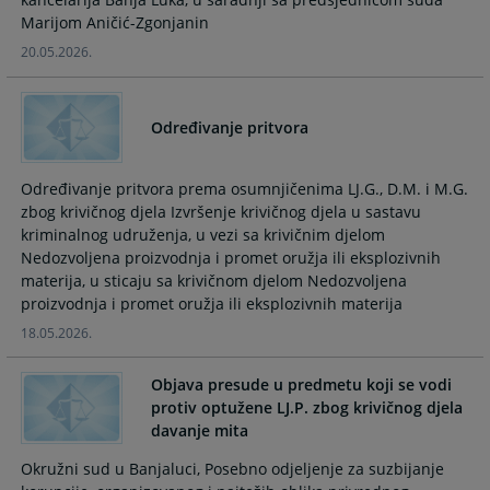
and
and
Marijom Aničić-Zgonjanin
select
select
20.05.2026.
a
a
date.
date.
Press
Press
Određivanje pritvora
the
the
question
question
mark
mark
Određivanje pritvora prema osumnjičenima LJ.G., D.M. i M.G.
key
key
zbog krivičnog djela Izvršenje krivičnog djela u sastavu
to
to
kriminalnog udruženja, u vezi sa krivičnim djelom
Nedozvoljena proizvodnja i promet oružja ili eksplozivnih
get
get
materija, u sticaju sa krivičnom djelom Nedozvoljena
the
the
proizvodnja i promet oružja ili eksplozivnih materija
keyboard
keyboard
shortcuts
shortcuts
18.05.2026.
for
for
changing
changing
Objava presude u predmetu koji se vodi
dates.
dates.
protiv optužene LJ.P. zbog krivičnog djela
davanje mita
Okružni sud u Banjaluci, Posebno odjeljenje za suzbijanje