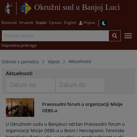
Okružni sud u Banjoj Luci
Bosanski
Hrvatski
Srpski
Српски
English
Prijava
Napredna pretraga
Aktuelnosti
Odnosi s javnošću
Vijesti
Aktuelnosti
Navigate
Navigate
forward
forward
Pravosudni forum u organizaciji Misije
to
to
OEBS-a
interact
interact
with
with
U Okružnom sudu u Banjaluci održan Pravosudni forum u
the
the
organizaciji Misije OEBS-a u Bosni i Hercegovini, Terenska
calendar
calendar
kancelarija Banja Luka, u saradnji sa predsjednicom suda