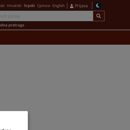
ski
Hrvatski
Srpski
Српски
English
Prijava
dna pretraga