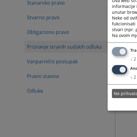
Ova web stra
Stanarsko pravo
informacije 
unutar brows
Stvarno pravo
Neke od ovi
fukcionisat
stvari (npr.
Obligaciono pravo
Na ovom mjes
Priznanje stranih sudskih odluka
Tra
↓
2
Vanparnični postupak
Ana
Pravni stavovi
↓
2
Odluke
Ne prihva