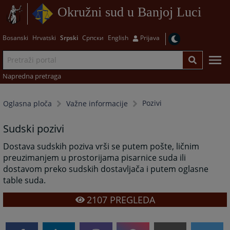
Okružni sud u Banjoj Luci
Bosanski
Hrvatski
Srpski
Српски
English
Prijava
Napredna pretraga
Pozivi
Oglasna ploča
Važne informacije
Sudski pozivi
Dostava sudskih poziva vrši se putem pošte, ličnim
preuzimanjem u prostorijama pisarnice suda ili
dostavom preko sudskih dostavljača i putem oglasne
table suda.
2107
PREGLEDA