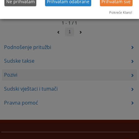
Ne prihvatam
Prihvatam odabrane
Prihvatam sve
Pokreće Klaro!
1 - 1 / 1
1
Podnošenje pritužbi
Sudske takse
Pozivi
Sudski vještaci i tumači
Pravna pomoć