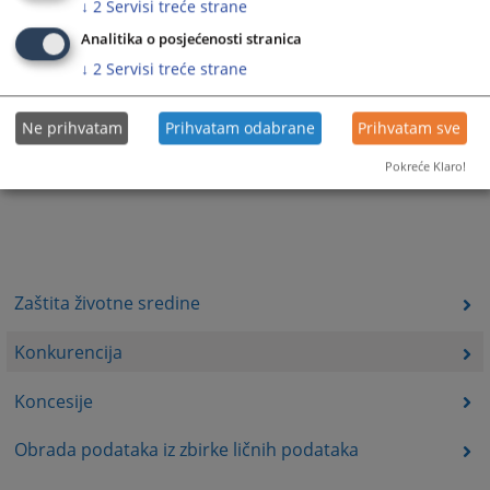
↓
2
Servisi treće strane
Analitika o posjećenosti stranica
↓
2
Servisi treće strane
Ne prihvatam
Prihvatam odabrane
Prihvatam sve
Pokreće Klaro!
Zaštita životne sredine
Konkurencija
Koncesije
Obrada podataka iz zbirke ličnih podataka