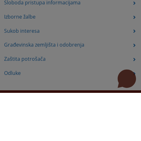
Sloboda pristupa informacijama
Izborne žalbe
Sukob interesa
Građevinska zemljišta i odobrenja
Zaštita potrošača
Odluke
Korisni linkovi
Pomoć za korištenje
Mapa stranice