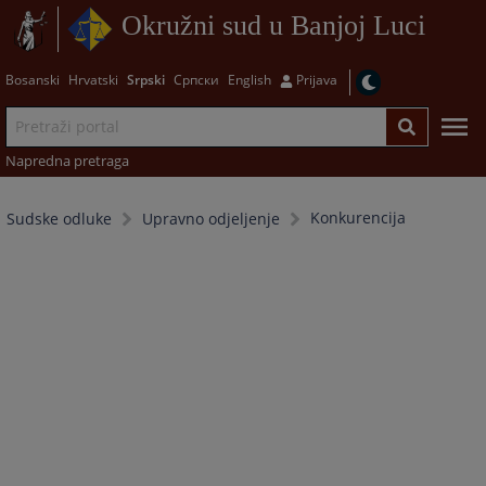
Okružni sud u Banjoj Luci
Bosanski
Hrvatski
Srpski
Српски
English
Prijava
Napredna pretraga
Konkurencija
Sudske odluke
Upravno odjeljenje