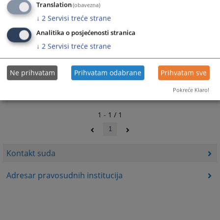
Translation
(obavezna)
↓
2
Servisi treće strane
12277
PREGLEDA
Analitika o posjećenosti stranica
↓
2
Servisi treće strane
Ne prihvatam
Prihvatam odabrane
Prihvatam sve
Pokreće Klaro!
1 - 1 / 1
1
Kontakt suda
Adresar pravosudnih institucija