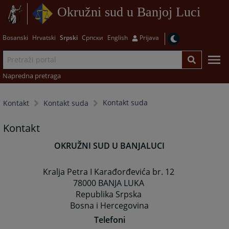
Okružni sud u Banjoj Luci
Bosanski
Hrvatski
Srpski
Српски
English
Prijava
Napredna pretraga
Kontakt suda
Kontakt
Kontakt suda
Kontakt
OKRUŽNI SUD U BANJALUCI
Kralja Petra I Karađorđevića br. 12
78000 BANJA LUKA
Republika Srpska
Bosna i Hercegovina
Telefoni