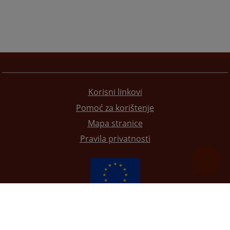
Korisni linkovi
Pomoć za korištenje
Mapa stranice
Pravila privatnosti
Redizajn web stranice je finansirala Evropska unija. Za njen sadržaj isključivo je odgovorno
Visoko sudsko i tužilačko vijeće BiH i ona ne odražava nužno stavove Evropske unije.