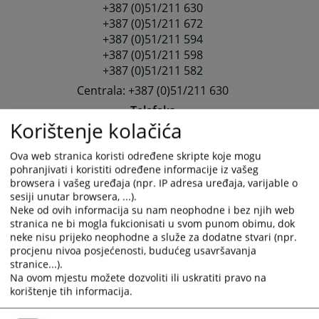
+387 (0)51/211 630
+387 (0)51/211 672
+387 (0)51/211 594
+387 (0)51/211 598
+387 (0)51/211 582
Centrala: +387 (0)51/211 630
Telefaks
Korištenje kolačića
+387 (0)51/220 721
+387 (0)51/212-801
Ova web stranica koristi određene skripte koje mogu
E-mail
pohranjivati i koristiti određene informacije iz vašeg
oksud-banjaluka@pravosudje.ba
browsera i vašeg uređaja (npr. IP adresa uređaja, varijable o
sesiji unutar browsera, ...).
Dodatne informacije:
Neke od ovih informacija su nam neophodne i bez njih web
stranica ne bi mogla fukcionisati u svom punom obimu, dok
oksud-banjaluka.pravosudje.ba
neke nisu prijeko neophodne a služe za dodatne stvari (npr.
procjenu nivoa posjećenosti, budućeg usavršavanja
stranice...).
Odjel za podršku svjedocima možete kontaktirati:
Na ovom mjestu možete dozvoliti ili uskratiti pravo na
Putem telefona: +387 (0)51/ 219-546
korištenje tih informacija.
Putem e-mail adrese:
ops.oksud-banjaluka@pravosudje.ba