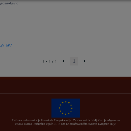
agosavljević
CqNrbP7
1 - 1 / 1
1
Redizajn web stranice je finansirala Evropska unija. Za njen sadržaj isključivo je odgovorno
Visoko sudsko i tužilačko vijeće BiH i ona ne odražava nužno stavove Evropske unije.