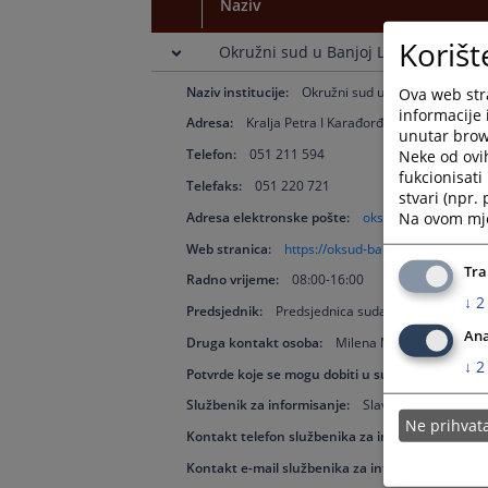
Naziv
Korišt
Okružni sud u Banjoj Luci
Naziv institucije:
Okružni sud u Banjoj Luci
Ova web stra
informacije 
Adresa:
Kralja Petra I Karađorđevića 12, 78000 
unutar brows
Telefon:
051 211 594
Neke od ovi
fukcionisat
Telefaks:
051 220 721
stvari (npr.
Na ovom mjes
Adresa elektronske pošte:
oksud-banjaluka@pr
Web stranica:
https://oksud-banjaluka.pravosud
Tra
Radno vrijeme:
08:00-16:00
↓
2
Predsjednik:
Predsjednica suda Marija Aničić-Z
Ana
Druga kontakt osoba:
Milena Marković
↓
2
Potvrde koje se mogu dobiti u sudu:
Priznavanje
Službenik za informisanje:
Slavica Divjak
Ne prihva
Kontakt telefon službenika za informisanje:
05
Kontakt e-mail službenika za informisanje:
sla