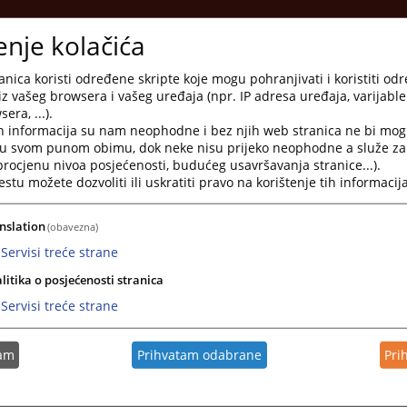
enje kolačića
nica koristi određene skripte koje mogu pohranjivati i koristiti od
iz vašeg browsera i vašeg uređaja (npr. IP adresa uređaja, varijable 
Banja Luka
era, ...).
h informacija su nam neophodne i bez njih web stranica ne bi mog
i u svom punom obimu, dok neke nisu prijeko neophodne a služe z
 procjenu nivoa posjećenosti, budućeg usavršavanja stranice...).
tu možete dozvoliti ili uskratiti pravo na korištenje tih informacija
avosudje.ba
je.ba
nslation
(obavezna)
Servisi treće strane
gonjanin
litika o posjećenosti stranica
Servisi treće strane
 stranih sudskih i arbitražnih odluka; Uvjerenje da nije pokrenut upravni spor.
tam
Prihvatam odabrane
Pri
1 211 630
vica.divjak@pravosudje.ba