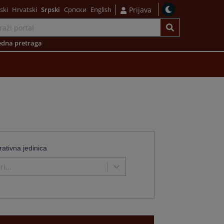
ski
Hrvatski
Srpski
Српски
English
Prijava
dna pretraga
rativna jedinica
i...