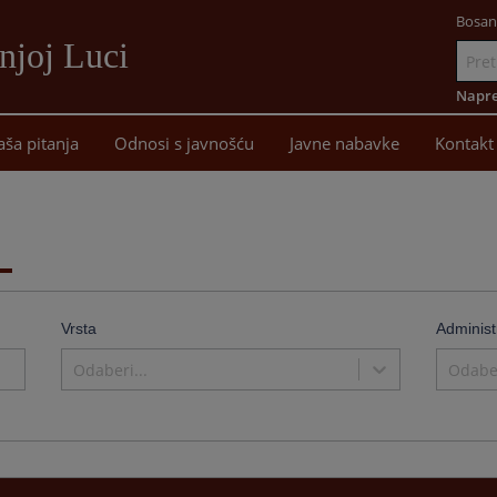
Bosan
njoj Luci
Idi
na
Napre
sadržaj
aša pitanja
Odnosi s javnošću
Javne nabavke
Kontakt
Vrsta
Administ
Odaberi...
Odaber