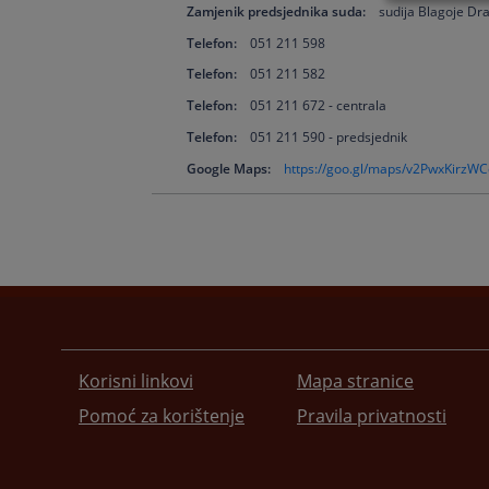
Zamjenik predsjednika suda:
sudija Blagoje Dr
Telefon:
051 211 598
Telefon:
051 211 582
Telefon:
051 211 672 - centrala
Telefon:
051 211 590 - predsjednik
Google Maps:
https://goo.gl/maps/v2PwxKirzW
Korisni linkovi
Mapa stranice
Pomoć za korištenje
Pravila privatnosti