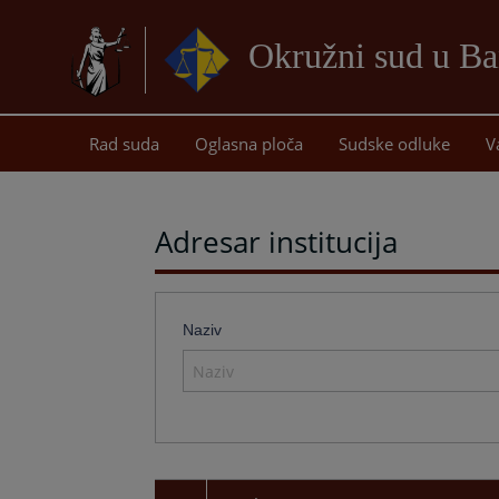
Okružni sud u Ba
Rad suda
Oglasna ploča
Sudske odluke
V
Adresar institucija
Naziv