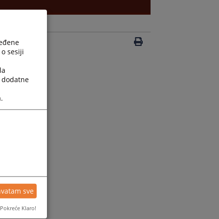
ređene
o sesiji
la
a dodatne
.
hvatam sve
Pokreće Klaro!