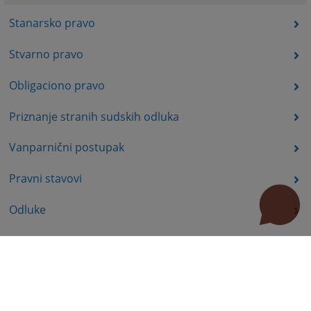
Stanarsko pravo
Stvarno pravo
Obligaciono pravo
Priznanje stranih sudskih odluka
Vanparnični postupak
Pravni stavovi
Odluke
Korisni linkovi