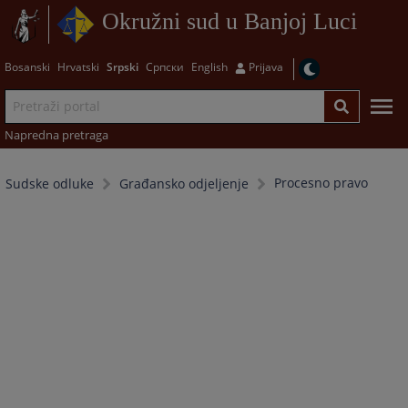
Okružni sud u Banjoj Luci
Bosanski
Hrvatski
Srpski
Српски
English
Prijava
Napredna pretraga
Procesno pravo
Sudske odluke
Građansko odjeljenje