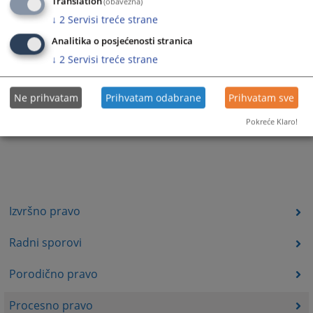
Translation
(obavezna)
↓
2
Servisi treće strane
Analitika o posjećenosti stranica
↓
2
Servisi treće strane
Ne prihvatam
Prihvatam odabrane
Prihvatam sve
Pokreće Klaro!
Izvršno pravo
Radni sporovi
Porodično pravo
Procesno pravo