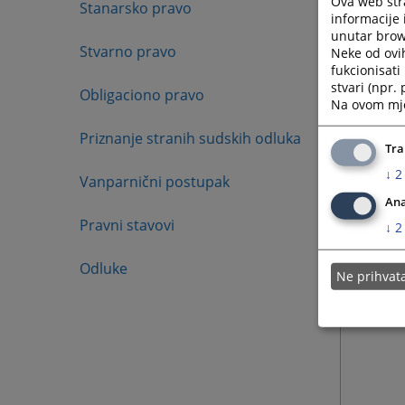
Ova web stra
Stanarsko pravo
informacije 
unutar brows
Stvarno pravo
Neke od ovi
fukcionisat
stvari (npr.
Obligaciono pravo
Na ovom mjes
Priznanje stranih sudskih odluka
Tra
↓
2
Vanparnični postupak
Ana
Pravni stavovi
↓
2
Odluke
Ne prihva