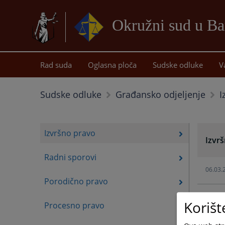
Okružni sud u Ba
Rad suda
Oglasna ploča
Sudske odluke
V
I
Sudske odluke
Građansko odjeljenje
Izvršno pravo
Izvr
Radni sporovi
06.03.
Porodično pravo
19.09.
Korišt
Procesno pravo
03.11.