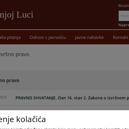
Bosan
njoj Luci
Idi
na
Napre
sadržaj
aša pitanja
Odnosi s javnošću
Javne nabavke
Kontakt
zvršno pravo
šno pravo
2023.
PRAVNO SHVATANJE, član 16. stav 2. Zakona o izvršnom 
2022.
PRAVNO SHVATANJE
enje kolačića
2020.
SENTENCA