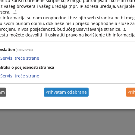
nica koristi određene skripte koje mogu pohranjivati i koristiti od
iz vašeg browsera i vašeg uređaja (npr. IP adresa uređaja, varijable 
era, ...).
h informacija su nam neophodne i bez njih web stranica ne bi mog
i u svom punom obimu, dok neke nisu prijeko neophodne a služe z
 procjenu nivoa posjećenosti, budućeg usavršavanja stranice...).
tu možete dozvoliti ili uskratiti pravo na korištenje tih informacija
nslation
(obavezna)
Servisi treće strane
litika o posjećenosti stranica
Servisi treće strane
tam
Prihvatam odabrane
Pri