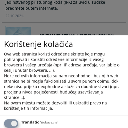
jedinstvenog pristupnog koda (JPK) za uvid u sudske
calendar
calendar
predmete putem interneta.
and
and
22.10.2021.
select
select
a
a
date.
date.
PRIZNANJE STRANIH SUDSKIH ODLUKA
Press
Press
Korištenje kolačića
the
the
question
question
Predlagač podnosi zahtjev za priznanje strane sudske
Ova web stranica koristi određene skripte koje mogu
mark
mark
odluke u dva primjerka, popunjen sa obaveznim elementima
pohranjivati i koristiti određene informacije iz vašeg
key
key
(navedeni u obrazcu koji možete preuzeti u prilogu) i sa
browsera i vašeg uređaja (npr. IP adresa uređaja, varijable o
to
to
sljedećim obaveznim prilozima:
sesiji unutar browsera, ...).
get
get
Neke od ovih informacija su nam neophodne i bez njih web
15.06.2021.
the
the
stranica ne bi mogla fukcionisati u svom punom obimu, dok
neke nisu prijeko neophodne a služe za dodatne stvari (npr.
keyboard
keyboard
procjenu nivoa posjećenosti, budućeg usavršavanja
shortcuts
shortcuts
Kako mogu dobiti informacije o predmetu
stranice...).
for
for
Na ovom mjestu možete dozvoliti ili uskratiti pravo na
changing
changing
korištenje tih informacija.
dates.
dates.
Stranke imaju mogućnost da se informišu o predmetima, koji
se vode u ovom sudu, svakog dana u pisarnici, soba broj 11
Translation
(obavezna)