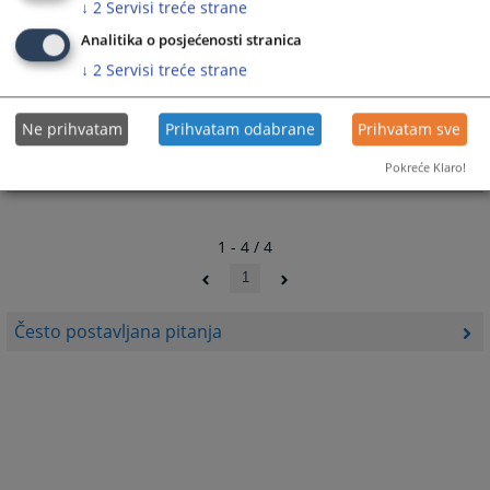
↓
2
Servisi treće strane
Analitika o posjećenosti stranica
Kako podnijeti zahtjev za pristup
↓
2
Servisi treće strane
informacijama
Ne prihvatam
Prihvatam odabrane
Prihvatam sve
Zahtjev za pristup informacijama predaje se u pismenoj
formi podnosi se Okružnom sudu u Banjoj Luci ...
Pokreće Klaro!
1 - 4 / 4
1
Često postavljana pitanja