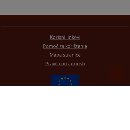
Korisni linkovi
Pomoć za korištenje
Mapa stranice
Pravila privatnosti
Redizajn web stranice je finansirala Evropska unija. Za njen sadržaj isključivo je odgovorno
Visoko sudsko i tužilačko vijeće BiH i ona ne odražava nužno stavove Evropske unije.
© 2021
Visoki sudski i tužilački savjet