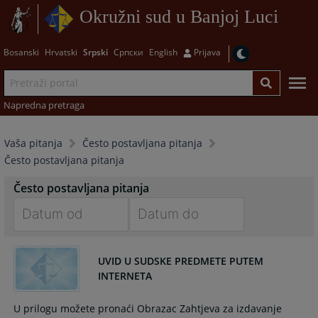
Okružni sud u Banjoj Luci
Bosanski
Hrvatski
Srpski
Српски
English
Prijava
Napredna pretraga
Vaša pitanja
Često postavljana pitanja
Često postavljana pitanja
Često postavljana pitanja
Navigate
Navigate
forward
forward
UVID U SUDSKE PREDMETE PUTEM
to
to
INTERNETA
interact
interact
with
with
U prilogu možete pronaći Obrazac Zahtjeva za izdavanje
the
the