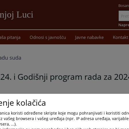
Bosan
njoj Luci
Idi
na
Napre
sadržaj
aša pitanja
Odnosi s javnošću
Javne nabavke
Kontakt
 radu suda
24. i Godišnji program rada za 202
da za 2024. godinu
enje kolačića
nica koristi određene skripte koje mogu pohranjivati i koristiti od
iz vašeg browsera i vašeg uređaja (npr. IP adresa uređaja, varijable 
era, ...).