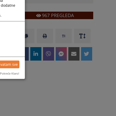
la
a dodatne
967
PREGLEDA
.
hvatam sve
Pokreće Klaro!