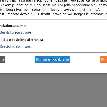
h informacija su nam neophodne i bez njih web stranica ne bi mog
i u svom punom obimu, dok neke nisu prijeko neophodne a služe z
 procjenu nivoa posjećenosti, budućeg usavršavanja stranice...).
tu možete dozvoliti ili uskratiti pravo na korištenje tih informacija
nslation
(obavezna)
Servisi treće strane
litika o posjećenosti stranica
Servisi treće strane
tam
Prihvatam odabrane
Pri