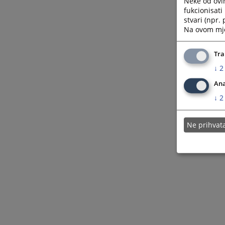
Neke od ovi
fukcionisat
stvari (npr.
Na ovom mjes
Tra
↓
2
Ana
↓
2
Ne prihva