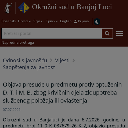
Okružni sud u Banjoj Luci
Bosanski
Hrvatski
Srpski
Српски
English
Prijava
Napredna pretraga
Odnosi s javnošću
Vijesti
Saopštenja za javnost
Objava presude u predmetu protiv optuženih
D. T. i M. B. zbog krivičnih djela zloupotreba
službenog položaja ili ovlaštenja
07.07.2026.
Okružni sud u Banjaluci je dana 6.7.2026. godine, u
predmetu broj
11 0 K 037679 26 K 2
, objavio presudu