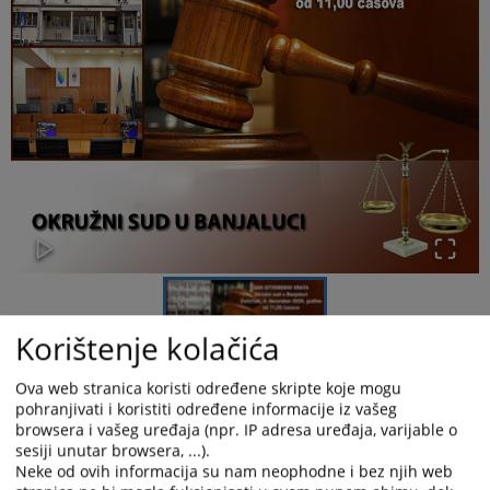
Korištenje kolačića
Ova web stranica koristi određene skripte koje mogu
pohranjivati i koristiti određene informacije iz vašeg
browsera i vašeg uređaja (npr. IP adresa uređaja, varijable o
Okružni sud u Banjaluci, dana 4.12.2025. godine (četvrtak),
sesiji unutar browsera, ...).
počev od 11,00 časova, organizuje „Dan otvorenih vrata“, s
Neke od ovih informacija su nam neophodne i bez njih web
ciljem upoznavanja građana s radom i funkcionisanjem suda,