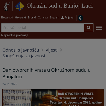
Okružni sud u Banjoj Luci
Bosanski
Hrvatski
Srpski
Српски
English
Prijava
Napredna pretraga
Odnosi s javnošću
Vijesti
Saopštenja za javnost
Dan otvorenih vrata u Okružnom sudu u
Banjaluci
24.11.2025.