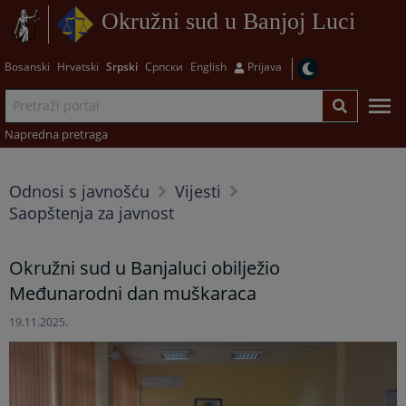
Okružni sud u Banjoj Luci
Bosanski
Hrvatski
Srpski
Српски
English
Prijava
Napredna pretraga
Odnosi s javnošću
Vijesti
Saopštenja za javnost
Okružni sud u Banjaluci obilježio
Međunarodni dan muškaraca
19.11.2025.