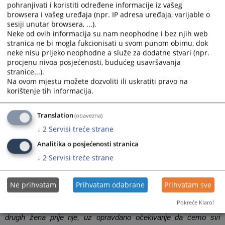
Ciljevi obilježavanja Međunarodnog dana muškaraca uključuju:
pohranjivati i koristiti određene informacije iz vašeg
browsera i vašeg uređaja (npr. IP adresa uređaja, varijable o
-
promociju pozitivnih primjera uloge muškaraca u
sesiji unutar browsera, ...).
društvu, te njihovih dostignuća i doprinosa zajednici,
Neke od ovih informacija su nam neophodne i bez njih web
porodici, braku i brizi oko djece,
stranica ne bi mogla fukcionisati u svom punom obimu, dok
neke nisu prijeko neophodne a služe za dodatne stvari (npr.
-
promociju ravnopravnosti i harmonizaciju odnosa među
procjenu nivoa posjećenosti, budućeg usavršavanja
polovima,
stranice...).
-
naglašavanje pozitivne uloge muškaraca u društvu,
Na ovom mjestu možete dozvoliti ili uskratiti pravo na
korištenje tih informacija.
-
unapređenje zdravlja, mira, sigurnosti i kvaliteta života
muškaraca, mladića i dječaka.
Translation
(obavezna)
Predsjednica suda Marija Aničić – Zgonjanin je prilikom obraćanja
↓
2
Servisi treće strane
skupu, naglasila važnost svih navedenih ciljeva, kao i svijetle
primjere većine muškaraca današnjice svih profesija, koji su divni
Analitika o posjećenosti stranica
očevi, sinovi, braća, kolege i sugrađani, koji svojim pozitivnim
↓
2
Servisi treće strane
ponašanjem, predanim radom i brigom o porodici, unapređuju
društvo u cjelini.
Ne prihvatam
Prihvatam odabrane
Prihvatam sve
Na kraju je naglasila i potrebu da se upravo danas podsjetimo na
tešku i bolnu stvarnost učestalih slučajeva femicida, uz pomen
Pokreće Klaro!
nedavnog brutalnog ubistva Aldine Jahić iz Mostara, kao i mnogih
drugih žena prije nje, uz opravdano očekivanje da ćemo svi