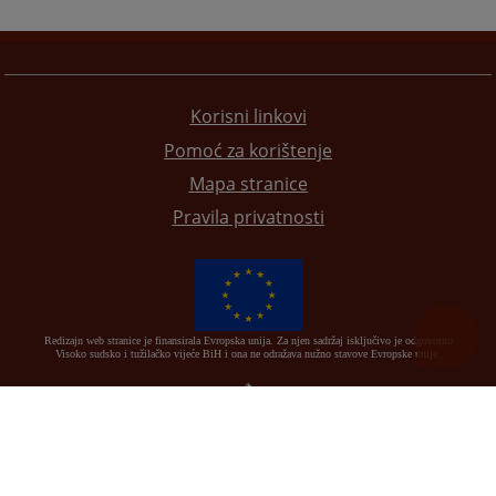
Korisni linkovi
Pomoć za korištenje
Mapa stranice
Pravila privatnosti
Redizajn web stranice je finansirala Evropska unija. Za njen sadržaj isključivo je odgovorno
Visoko sudsko i tužilačko vijeće BiH i ona ne odražava nužno stavove Evropske unije.
© 2021
Visoki sudski i tužilački savjet