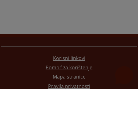
Korisni linkovi
Pomoć za korištenje
Mapa stranice
Pravila privatnosti
Redizajn web stranice je finansirala Evropska unija. Za njen sadržaj isključivo je odgovorno
Visoko sudsko i tužilačko vijeće BiH i ona ne odražava nužno stavove Evropske unije.