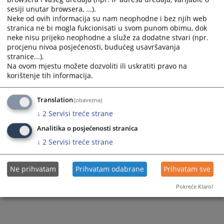
sesiji unutar browsera, ...).
Neke od ovih informacija su nam neophodne i bez njih web
stranica ne bi mogla fukcionisati u svom punom obimu, dok
neke nisu prijeko neophodne a služe za dodatne stvari (npr.
procjenu nivoa posjećenosti, budućeg usavršavanja
Trenutno nema vijesti
stranice...).
Na ovom mjestu možete dozvoliti ili uskratiti pravo na
korištenje tih informacija.
Translation
(obavezna)
↓
2
Servisi treće strane
Analitika o posjećenosti stranica
↓
2
Servisi treće strane
Ne prihvatam
Prihvatam odabrane
Prihvatam sve
Pokreće Klaro!