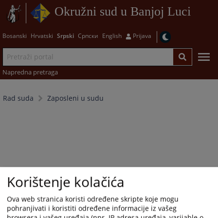
Okružni sud u Banjoj Luci
Bosanski
Hrvatski
Srpski
Српски
English
Prijava
Napredna pretraga
Rad suda
Zaposleni u sudu
Korištenje kolačića
Ova web stranica koristi određene skripte koje mogu
pohranjivati i koristiti određene informacije iz vašeg
browsera i vašeg uređaja (npr. IP adresa uređaja, varijable o