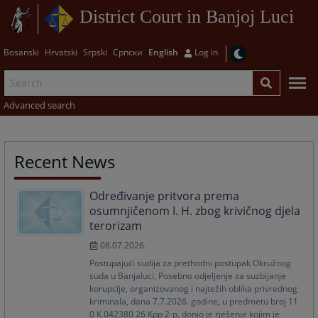
District Court in Banjoj Luci
Bosanski
Hrvatski
Srpski
Српски
English
Log in
Advanced search
Recent News
Određivanje pritvora prema
osumnjičenom I. H. zbog krivičnog djela
terorizam
08.07.2026.
Postupajući sudija za prethodni postupak Okružnog
suda u Banjaluci, Posebno odjeljenje za suzbijanje
korupcije, organizovanog i najtežih oblika privrednog
kriminala, dana 7.7.2026. godine, u predmetu broj 11
0 K 042380 26 Kpp 2-p, donio je rješenje kojim je