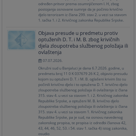
određen pritvor prema osumnjičenom I. H, zbog
postojanja osnovane sumnje da je počinio krivično
djelo terorizam iz člana 299. stav 2. u vezi sa stavom
1. tačka 1. i 2. Krivičnog zakonika Republike Srpske.
Objava presude u predmetu protiv
optuženih D. T. i M. B. zbog krivičnih
djela zloupotreba službenog položaja ili
ovlaštenja
07.07.2026.
Okružni sud u Banjaluci je dana 6.7.2026. godine, u
predmetu broj 11 0 K 037679 26 K 2, objavio presudu
kojom su optuženi D. T. i M. B. oglašeni krivim što su
počinili krivično djelo i to optužena D. T. krivično djelo
zloupotreba službenog položaja ili ovlaštenja iz člana
315. stav 4. u vezi sa stavom 1. i 2. Krivičnog zakonika
Republike Srpske, a optuženi M. B. krivično djelo
zloupotreba službenog položaja ili ovlaštenja iz člana
315. stav 4. u vezi sa stavom 1. Krivičnog zakonika
Republike Srpske, pa je sud, na osnovu navedenog
zakonskog propisa, te propisa iz odredbi članova 42,
43, 44, 46, 52, 53. i 54. stav 1. tačka 4) istog zakonika,
osudio