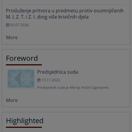
Produženje pritvora u predmetu protiv osumnjičenih
M. I, Z. T. i Z. I. zbog više krivičnih djela
03.07.2026.
More
Foreword
Predsjednica suda
15.11.2022.
Predsjednik suda je Marija Aničić-Zgonjanin.
More
Highlighted